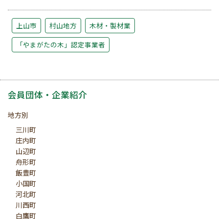
上山市
村山地方
木材・製材業
「やまがたの木」認定事業者
会員団体・企業紹介
地方別
三川町
庄内町
山辺町
舟形町
飯豊町
小国町
河北町
川西町
白鷹町