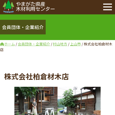
やまがた県産
木材利用センター
会員団体・企業紹介
ホーム
/
会員団体・企業紹介
/
村山地方
/
上山市
/
株式会社柏倉材木
店
株式会社柏倉材木店