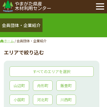
やまがた県産
木材利用センター
会員団体・企業紹介
ホーム
/
会員団体・企業紹介
エリアで絞り込む
すべてのエリアを選択
山辺町
舟形町
飯豊町
小国町
河北町
川西町