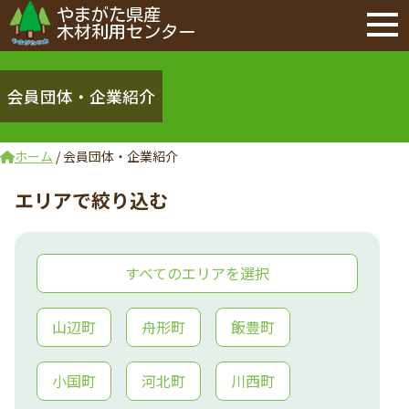
やまがた県産
木材利用センター
会員団体・企業紹介
ホーム
/
会員団体・企業紹介
エリアで絞り込む
すべてのエリアを選択
山辺町
舟形町
飯豊町
小国町
河北町
川西町