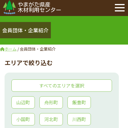
やまがた県産
木材利用センター
会員団体・企業紹介
ホーム
/
会員団体・企業紹介
エリアで絞り込む
すべてのエリアを選択
山辺町
舟形町
飯豊町
小国町
河北町
川西町